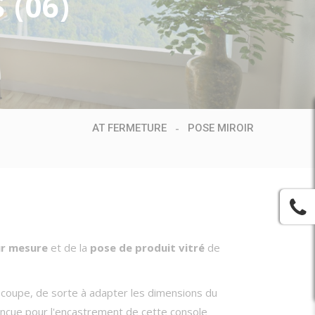
(06)
AT FERMETURE
POSE MIROIR
ur mesure
et de la
pose de produit vitré
de
écoupe, de sorte à adapter les dimensions du
conçue pour l'encastrement de cette console