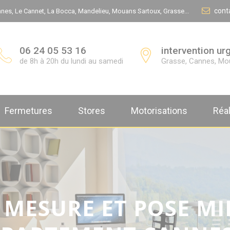
cont
Cannes, Le Cannet, La Bocca, Mandelieu, Mouans Sartoux, Grasse...
06 24 05 53 16
intervention ur
de 8h à 20h du lundi au samedi
Grasse, Cannes, Moug
Fermetures
Stores
Motorisations
Réal
 MESURE ET POSE MI