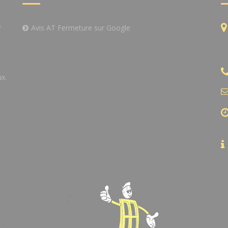
e
Avis AT Fermeture sur Google
x.
,