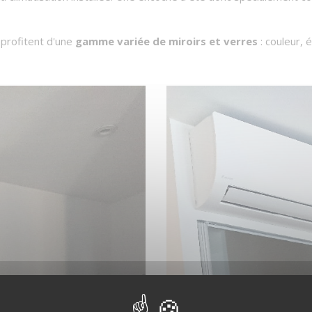
 profitent d'une
gamme variée de miroirs et verres
: couleur, 