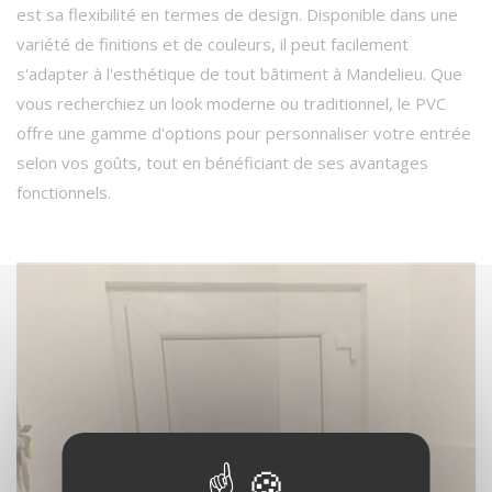
est sa flexibilité en termes de design. Disponible dans une
variété de finitions et de couleurs, il peut facilement
s'adapter à l'esthétique de tout bâtiment à Mandelieu. Que
vous recherchiez un look moderne ou traditionnel, le PVC
offre une gamme d'options pour personnaliser votre entrée
selon vos goûts, tout en bénéficiant de ses avantages
fonctionnels.