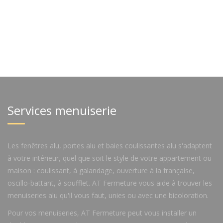
Services menuiserie
Les fenêtres alu, portes alu et baies coulissantes alu s'adaptent
à votre intérieur, quel que soit le style de votre appartement ou
maison : coulissant, à galandage, ouverture à la française,
oscillo-battant, à soufflet. AT Fermeture vous aide à trouver les
menuiseries alu qu'il vous faut, unies ou avec une bicoloration.
Pour vos menuiseries, AT Fermeture peut vous installer un