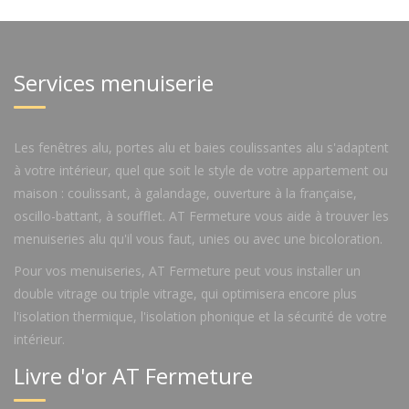
Services menuiserie
Les fenêtres alu, portes alu et baies coulissantes alu s'adaptent
à votre intérieur, quel que soit le style de votre appartement ou
maison : coulissant, à galandage, ouverture à la française,
oscillo-battant, à soufflet. AT Fermeture vous aide à trouver les
menuiseries alu qu'il vous faut, unies ou avec une bicoloration.
Pour vos menuiseries, AT Fermeture peut vous installer un
double vitrage ou triple vitrage, qui optimisera encore plus
l'isolation thermique, l'isolation phonique et la sécurité de votre
intérieur.
Livre d'or AT Fermeture