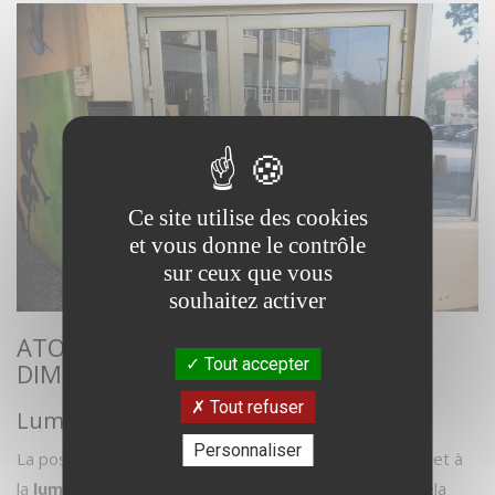
Ce site utilise des cookies
et vous donne le contrôle
sur ceux que vous
souhaitez activer
ATOUTS D'UN CHÂSSIS DE GRANDES
Tout accepter
DIMENSIONS
Tout refuser
Lumière naturelle en abondance
Personnaliser
La pose d’un châssis fixe de grandes dimensions permet à
la
lumière naturelle
d'inonder l'espace commercial. Cela